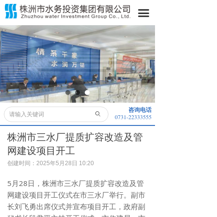
首页
끀
关于我们
水务动态
水务公开
业务领域
咨询电话
ꄙ
0731-22333555
便民服务
株洲市三水厂提质扩容改造及管
采购信息
网建设项目开工
子公司
创建时间：
2025年5月28日
10:20
5月28日，株洲市三水厂提质扩容改造及管
董事长信箱
网建设项目开工仪式在市三水厂举行。副市
长刘飞勇出席仪式并宣布项目开工，政府副