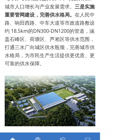
城市人口增长与产业发展需求。
三是实施
重要管网建设，完善供水格局。
在人民中
路、响田西路、中车大道等市政道路敷设
约 18.5km的DN300-DN1200的管道，涵
盖石峰区、荷塘区、芦淞区等供水范围，
打通三水厂向城区供水瓶颈，完善城市供
水格局，为市民生产生活提供更优质、更
可靠的供水保障。
株洲水务集团党委书记、董事长李柏
낀
ꄓ
ꁦ
ꂘ