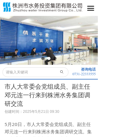
首页
끀
关于我们
水务动态
水务公开
业务领域
咨询电话
ꄙ
0731-22333555
便民服务
市人大常委会党组成员、副主任
采购信息
邓元连一行来到株洲水务集团调
研交流
子公司
创建时间：
2025年5月21日
09:30
董事长信箱
5月20日，市人大常委会党组成员、副主任
邓元连一行来到株洲水务集团调研交流。集