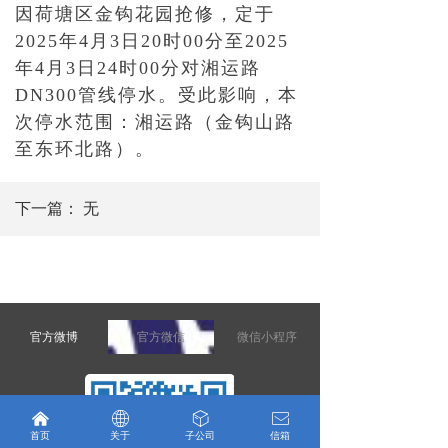
因荷塘区金钩花园抢修，定于
2025年4月3日20时00分至2025
年4月3日24时00分对湘运路
DN300管线停水。受此影响，本
次停水范围：湘运路（金钩山路
至东环北路）。
下一篇：
无
官方微博
官方微信
微信小程序
낀
ꄓ
ꁦ
ꂘ
首页
关于
子公司
信箱