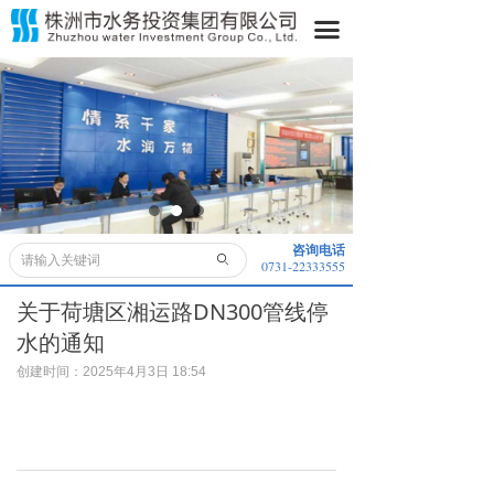
首页
끀
关于我们
水务动态
水务公开
业务领域
咨询电话
ꄙ
0731-22333555
便民服务
关于荷塘区湘运路DN300管线停
采购信息
水的通知
子公司
创建时间：
2025年4月3日
18:54
董事长信箱