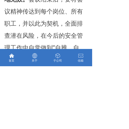
议精神传达到每个岗位、所有
职工，并以此为契机，全面排
查潜在风险，在今后的安全管
理工作中自觉做到“自辨、自
낀
ꄓ
ꁦ
ꂘ
控、自查、自改”，以高水平安
首页
关于
子公司
信箱
全工作，确保集团高质量发
展。
三要切换状态，快速收心
归位。
大家要
迅速从“节日模
式”切换到“工作模式”，以饱满
的精神和勤政务实的作风投入