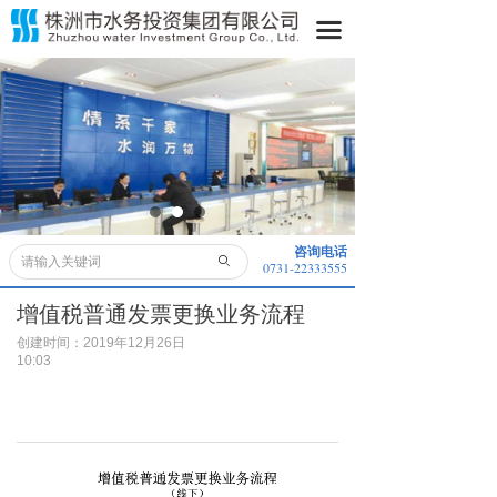
首页
끀
关于我们
水务动态
水务公开
业务领域
咨询电话
ꄙ
0731-22333555
便民服务
增值税普通发票更换业务流程
采购信息
创建时间：
2019年12月26日
10:03
子公司
董事长信箱