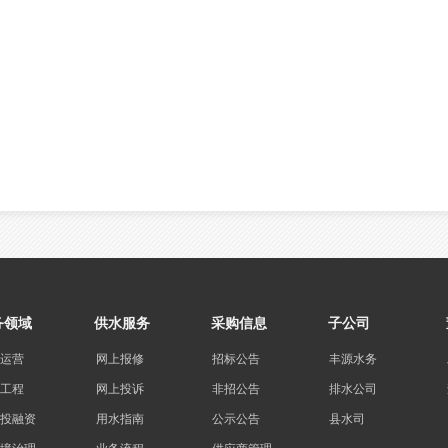
务领域
供水服务
采购信息
子公司
运营
网上报修
招标公告
丰源水务
工程
网上投诉
非招公告
排水公司
投融资
用水指南
公示公告
县水司