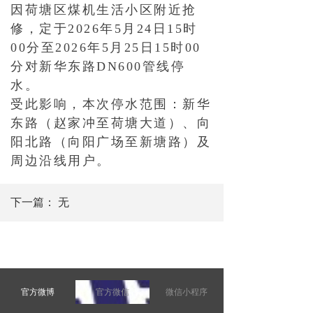
因荷塘区煤机生活小区附近抢
修，定于2026年5月24日15时
00分至2026年5月25日15时00
分对新华东路DN600管线停
水。
受此影响，本次停水范围：新华
东路（赵家冲至荷塘大道）、向
阳北路（向阳广场至新塘路）及
周边沿线用户。
下一篇：
无
官方微博
官方微信
微信小程序