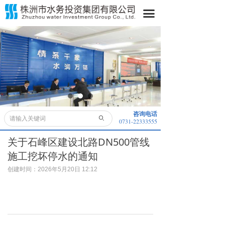
首页
끀
关于我们
水务动态
水务公开
业务领域
咨询电话
ꄙ
0731-22333555
便民服务
关于石峰区建设北路DN500管线
采购信息
施工挖坏停水的通知
子公司
创建时间：
2026年5月20日
12:12
董事长信箱