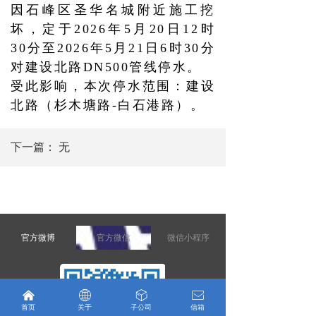
因石峰区圣华名城附近施工挖
坏，定于2026年5月20日12时
30分至2026年5月21日6时30分
对建设北路DN500管线停水。
受此影响，本次停水范围：建设
北路（杉木塘路-白石港路）。
下一篇：
无
官方微博
官方微信
微信小程序
낀
ꄓ
ꁦ
ꂘ
首页
关于
子公司
信箱