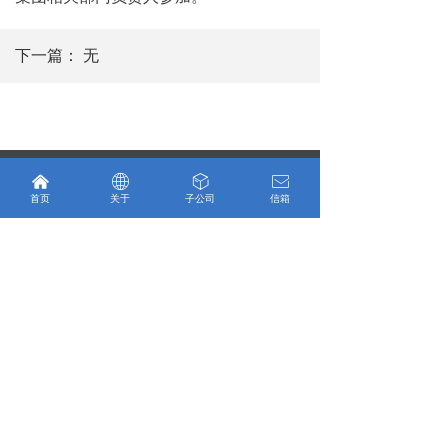
下一篇：
无
낀
ꄓ
ꁦ
ꂘ
官方微博
官方微信
微信小程序
首页
关于
子公司
信箱
版权所有
株洲市水务投资集团有限公司